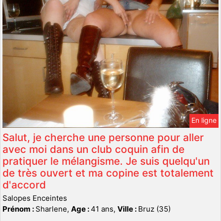
En ligne
Salut, je cherche une personne pour aller
avec moi dans un club coquin afin de
pratiquer le mélangisme. Je suis quelqu'un
de très ouvert et ma copine est totalement
d'accord
Salopes Enceintes
Prénom :
Sharlene,
Age :
41 ans,
Ville :
Bruz (35)